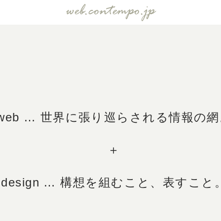
web.contempo.jp
web … 世界に張り巡らされる情報の網
＋
design … 構想を組むこと、表すこと