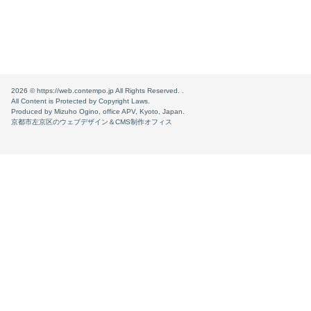
2026 ©
https://web.contempo.jp
All Rights Reserved. .
All Content is Protected by Copyright Laws.
Produced by Mizuho Ogino, office APV, Kyoto, Japan.
京都市左京区のウェブデザイン＆CMS制作オフィス