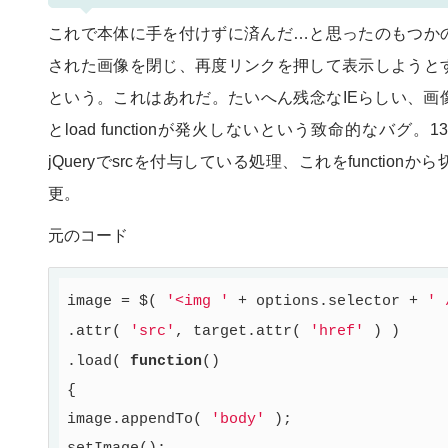
これで本体に手を付けずに済んだ…と思ったのもつか
された画像を閉じ、再度リンクを押して表示しようと
という。これはあれだ。たいへん残念なIEらしい、画
とload functionが発火しないという致命的なバグ。139行
jQueryでsrcを付与している処理、これをfunctio
更。
元のコード
image = $( 
'<img '
 + options.selector + 
' 
.attr( 
'src'
, target.attr( 
'href'
 ) )

.load( 
function
()
{

image.appendTo( 
'body'
 );
