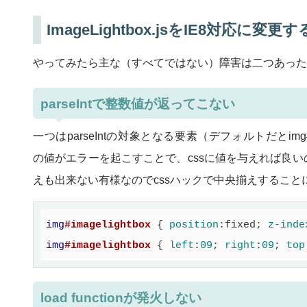
ImageLightbox.jsをIE8対応に変更す
やってみたら主な（すべてではない）障害は二つあった
parseIntで整数値が返ってこない
一つはparseIntの対象となる要素（デフォルトだとimg#imag
の値がエラーを起こすことで、cssに値を与えれば良
えも出来ない有様なのでcssハックで中央揃えすること
img
#imagelightbox
{ 
position
:
fixed
; 
z-inde
img
#imagelightbox
{ 
left
:
09
; 
right
:
09
; 
top
load functionが発火しない