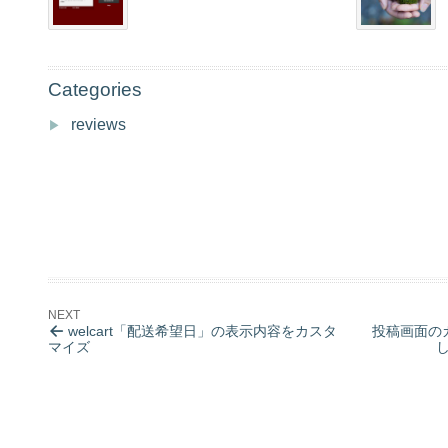
も、idとポジションの項目を追加して下さい。
captionid: 
'imagelightboxcaption'
,

Categories
captionHeight: 
0
,

reviews
captionPosi: 
'bottom'
, 
// 'bottom','top',
次に107行目当たりのimageへのcss指定を丸ごと以
var
 caption = $( 
'#'
if
if
 ( !options.captionHeight ) {

welcart「配送希望日」の表示内容をカスタ
投稿画面の
マイズ
options.captionHeight = caption.outerHeigh
if
 ( options.captionPosi == 
'image-bottom