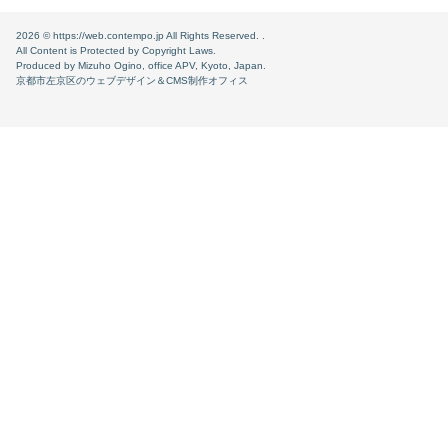
'width'
:  imageWidth + 
'px'
'top'
: ( $( 
window
 ).height() - options.c
2026 ©
https://web.contempo.jp
All Rights Reserved. .
});

All Content is Protected by Copyright Laws.
Produced by Mizuho Ogino, office APV, Kyoto, Japan.
} 
else
if
 ( options.captionPosi == 
'image
京都市左京区のウェブデザイン＆CMS制作オフィス
'width'
:  imageWidth + 
'px'
'top'
: ( $( 
window
 ).height() - options.c
});

}

}

image.css(

'width'
: imageWidth + 
'px'
'height'
: imageHeight + 
'px'
'top'
: ( $( 
window
 ).height() + ( ( optio
'left'
: ( $( 
window
 ).width() - imageWidt
});