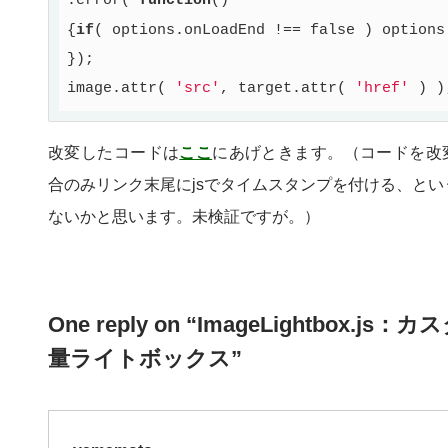
.error( 
function
()
{
if
( options.onLoadEnd !== 
false
 ) options
});

image.attr( 
'src'
, target.attr( 
'href'
改変したコードは
ここ
にあげときます。（コードを改変
合のみリンク末尾にjsでタイムスタンプを付ける、と
ないかと思います。未検証ですが。）
One reply on “ImageLightbox.
量ライトボックス”