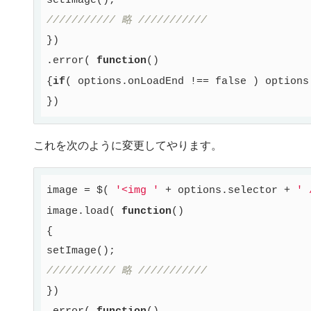
/////////// 略 ///////////
})

.error( 
function
()
{
if
( options.onLoadEnd !== 
false
 ) options
これを次のように変更してやります。
image = $( 
'<img '
 + options.selector + 
' 
image.load( 
function
()
{

/////////// 略 ///////////
})
