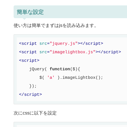
簡単な設定
使い方は簡単でまずはjsを読み込みます。
<
script
src
=
"jquery.js"
>
</
script
>
<
script
src
=
"imagelightbox.js"
>
</
script
>
<
script
>
    jQuery( 
function
($)
{

        $( 
'a'
 ).imageLightbox();

</
script
>
次にcssに以下を設定